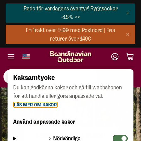
Redo för vardagens äventyr! Ryggsäckar
-15% >>
Fri frakt över 149€ med Postnord | Fria
returer över 149€
Kaksamtycke
Du kan godkänna kakor och gå till webbshopen
för att handla eller göra anpassade val.
LÄS MER OM KAKOR
404
Använd anpassade kakor
FORTSÄTT DINA INKÖP
Nödvändiga