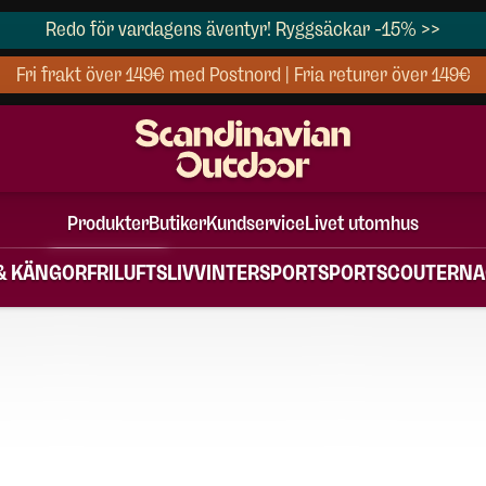
Redo för vardagens äventyr! Ryggsäckar -15% >>
Fri frakt över 149€ med Postnord | Fria returer över 149€
Produkter
Butiker
Kundservice
Livet utomhus
& KÄNGOR
FRILUFTSLIV
VINTERSPORT
SPORT
SCOUTERNA