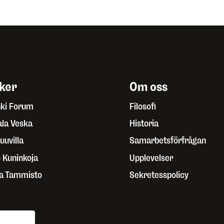
iker
Om oss
nki Forum
Filosofi
ala Veska
Historia
uuvilla
Samarbetsförfrågan
o Kuninkoja
Upplevelser
a Tammisto
Sekretesspolicy