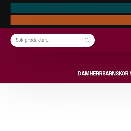
DAM
HERR
BARN
SKOR 