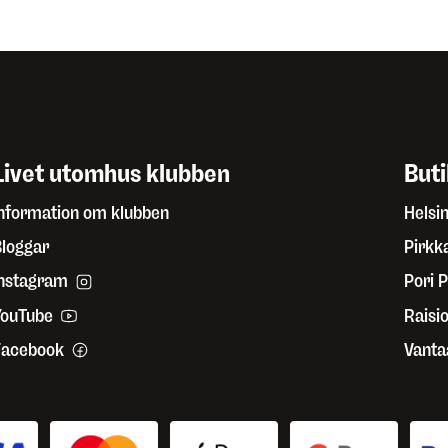
Livet utomhus klubben
But
nformation om klubben
Helsi
loggar
Pirkk
Instagram
Pori P
YouTube
Raisi
Facebook
Vanta