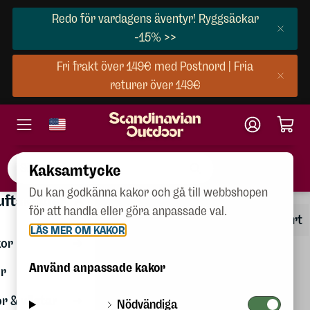
Redo för vardagens äventyr! Ryggsäckar
-15% >>
Fri frakt över 149€ med Postnord | Fria
returer över 149€
Kaksamtycke
Du kan godkänna kakor och gå till webbshopen
×
Friluftskläder
luftskläder
Dam
för att handla eller göra anpassade val.
Presentkort
LÄS MER OM KAKOR
Herr
or
Barn
Använd anpassade kakor
r
Skor &
or & västar
Nödvändiga