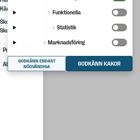
Kängor
Kängor
Funktionella
Friluftsliv
Skovård &
Vintersport
Statistik
Skotillbehör
Sport
Marknadsföring
Presentkort
Scouterna
GODKÄNN ENDAST
GODKÄNN KAKOR
Alla skor
Outlet
NÖDVÄNDIGA
Tillverkaren
Butiker
Helsinki
Pirkkala
Pori