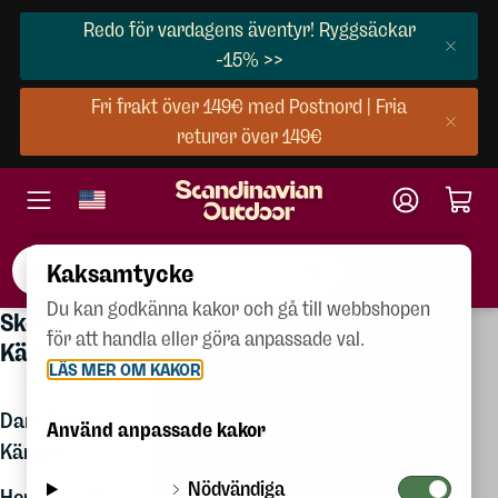
Redo för vardagens äventyr! Ryggsäckar
-15% >>
Fri frakt över 149€ med Postnord | Fria
returer över 149€
Kaksamtycke
Du kan godkänna kakor och gå till webbshopen
×
Skor & Kängor
Skor &
Dam
för att handla eller göra anpassade val.
Kängor
Presentkort
LÄS MER OM KAKOR
Herr
Alla skor
Dam Skor &
Barn
Använd anpassade kakor
Kängor
Skor &
Nödvändiga
Herr Skor &