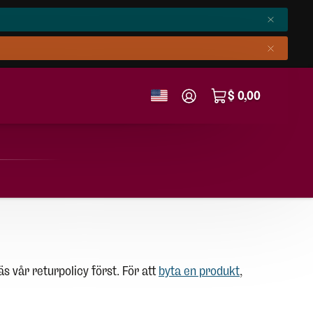
$ 0,00
s vår returpolicy först. För att
byta en produkt
,