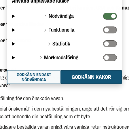
Använd anpassade kakor
er för EU, Norge, Schweiz, Storbritannien, USA och Kana
Nödvändiga
er för andra länder
Funktionella
er för Finland
Statistik
Marknadsföring
produkt
GODKÄNN ENDAST
GODKÄNN KAKOR
ng och returnera den tidigare beställda produkten som vanlig
NÖDVÄNDIGA
vara:
ällning för den önskade varan.
pecial önskemål" i den nya beställningen, ange att det rör sig 
ss att behandla din beställning som ett byte.
idigare beställda varan enligt våra vanliga returinstruktioner