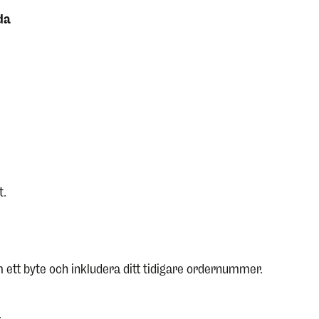
da
t.
om ett byte och inkludera ditt tidigare ordernummer.
.