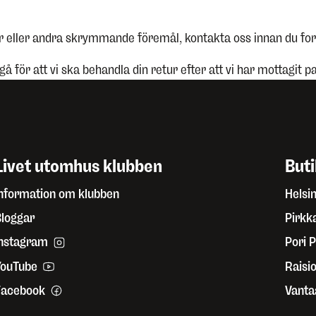
or eller andra skrymmande föremål, kontakta oss innan du for
 gå för att vi ska behandla din retur efter att vi har mottagit p
Livet utomhus klubben
But
nformation om klubben
Helsi
loggar
Pirkk
Instagram
Pori P
YouTube
Raisi
Facebook
Vanta