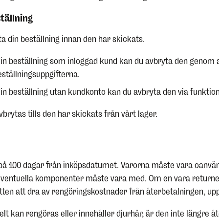
tällning
a din beställning innan den har skickats.
in beställning som inloggad kund kan du avbryta den genom at
beställningsuppgifterna.
in beställning utan kundkonto kan du avbryta den via funkti
brytas tills den har skickats från vårt lager.
på 100 dagar från inköpsdatumet. Varorna måste vara oanvända 
ventuella komponenter måste vara med. Om en vara returneras
ätten att dra av rengöringskostnader från återbetalningen, upp
lt kan rengöras eller innehåller djurhår, är den inte längre å