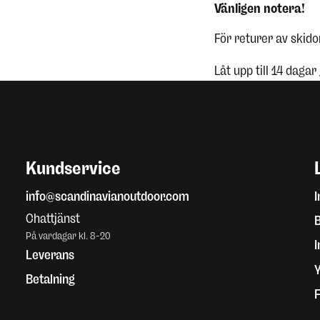
Vänligen notera!
För returer av skid
Låt upp till 14 dagar
Kundservice
info@scandinavianoutdoor.com
I
Chattjänst
B
På vardagar kl. 8-20
Leverans
Betalning