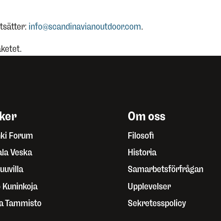
tsätter:
info@scandinavianoutdoor.com
.
aketet.
iker
Om oss
nki Forum
Filosofi
ala Veska
Historia
uuvilla
Samarbetsförfrågan
o Kuninkoja
Upplevelser
a Tammisto
Sekretesspolicy