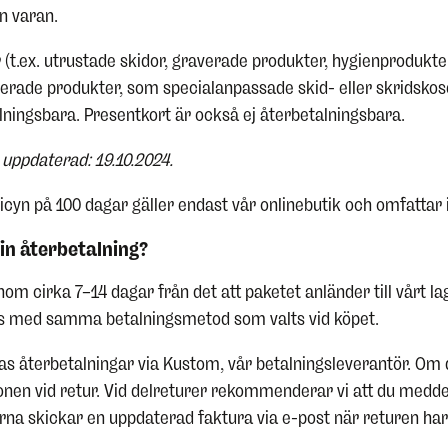
n varan.
 (t.ex. utrustade skidor, graverade produkter, hygienprodukter
rade produkter, som specialanpassade skid- eller skridskos
lningsbara. Presentkort är också ej återbetalningsbara.
 uppdaterad: 19.10.2024.
cyn på 100 dagar gäller endast vår onlinebutik och omfattar in
n återbetalning?
om cirka 7–14 dagar från det att paketet anländer till vårt la
rs med samma betalningsmetod som valts vid köpet.
as återbetalningar via Kustom, vår betalningsleverantör. Om
onen vid retur. Vid delreturer rekommenderar vi att du medd
Klarna skickar en uppdaterad faktura via e-post när returen ha